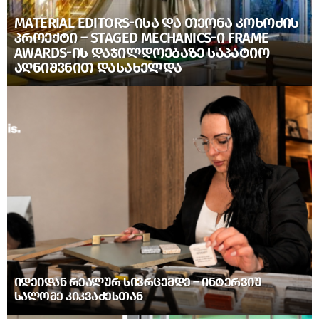
MATERIAL EDITORS-ᲘᲡᲐ ᲓᲐ ᲗᲔᲝᲜᲐ ᲙᲝᲮᲝᲫᲘᲡ
ᲞᲠᲝᲔᲥᲢᲘ – STAGED MECHANICS-Ი FRAME
AWARDS-ᲘᲡ ᲓᲐᲯᲘᲚᲓᲝᲔᲑᲐᲖᲔ ᲡᲐᲞᲐᲢᲘᲝ
ᲐᲦᲜᲘᲨᲕᲜᲘᲗ ᲓᲐᲡᲐᲮᲔᲚᲓᲐ
ᲘᲓᲔᲘᲓᲐᲜ ᲠᲔᲐᲚᲣᲠ ᲡᲘᲕᲠᲪᲔᲛᲓᲔ – ᲘᲜᲢᲔᲠᲕᲘᲣ
ᲡᲐᲚᲝᲛᲔ ᲙᲘᲙᲕᲐᲫᲔᲡᲗᲐᲜ