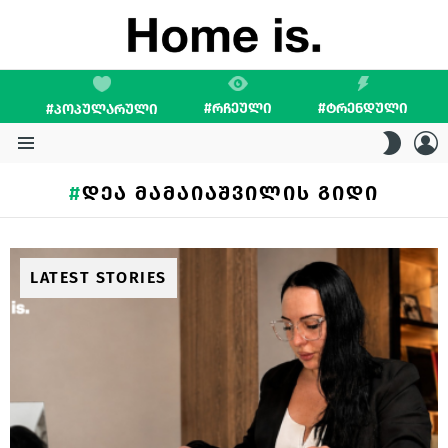
#ᲠᲩᲔᲣᲚᲘ
#ᲢᲠᲔᲜᲓᲣᲚᲘ
#ᲞᲝᲞᲣᲚᲐᲠᲣᲚᲘ
L
SWITC
SKIN
Menu
ᲓᲔᲐ ᲛᲐᲛᲐᲘᲐᲨᲕᲘᲚᲘᲡ ᲒᲘᲓᲘ
LATEST STORIES