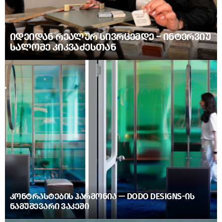
ᲘᲓᲔᲘᲓᲐᲜ ᲠᲔᲐᲚᲣᲠ ᲡᲘᲕᲠᲪᲔᲛᲓᲔ – ᲘᲜᲢᲔᲠᲕᲘᲣ
ᲡᲐᲚᲝᲛᲔ ᲙᲘᲙᲕᲐᲫᲔᲡᲗᲐᲜ
ᲙᲝᲜᲢᲠᲐᲡᲢᲔᲑᲘᲡ ᲰᲐᲠᲛᲝᲜᲘᲐ — DODO DESIGNS-ᲘᲡ
ᲜᲐᲛᲣᲨᲔᲕᲐᲠᲘ ᲕᲐᲙᲔᲨᲘ