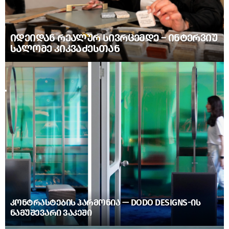
ᲘᲓᲔᲘᲓᲐᲜ ᲠᲔᲐᲚᲣᲠ ᲡᲘᲕᲠᲪᲔᲛᲓᲔ – ᲘᲜᲢᲔᲠᲕᲘᲣ
ᲡᲐᲚᲝᲛᲔ ᲙᲘᲙᲕᲐᲫᲔᲡᲗᲐᲜ
ᲙᲝᲜᲢᲠᲐᲡᲢᲔᲑᲘᲡ ᲰᲐᲠᲛᲝᲜᲘᲐ — DODO DESIGNS-ᲘᲡ
ᲜᲐᲛᲣᲨᲔᲕᲐᲠᲘ ᲕᲐᲙᲔᲨᲘ