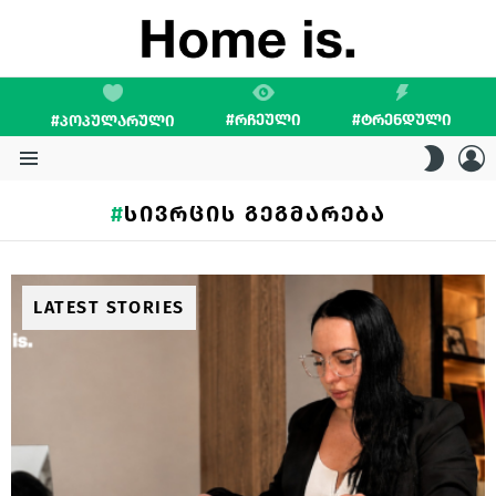
#ᲠᲩᲔᲣᲚᲘ
#ᲢᲠᲔᲜᲓᲣᲚᲘ
#ᲞᲝᲞᲣᲚᲐᲠᲣᲚᲘ
L
SWITC
SKIN
Menu
ᲡᲘᲕᲠᲪᲘᲡ ᲒᲔᲒᲛᲐᲠᲔᲑᲐ
LATEST STORIES