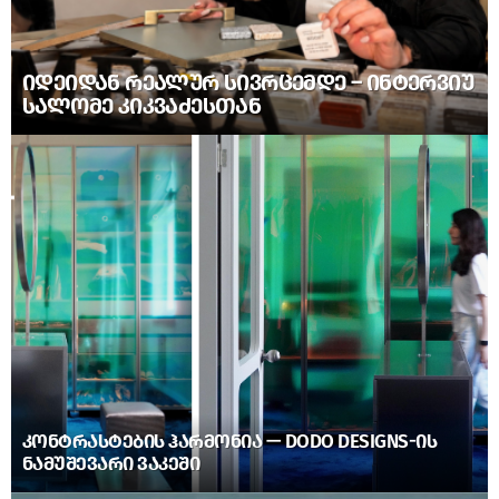
ᲘᲓᲔᲘᲓᲐᲜ ᲠᲔᲐᲚᲣᲠ ᲡᲘᲕᲠᲪᲔᲛᲓᲔ – ᲘᲜᲢᲔᲠᲕᲘᲣ
ᲡᲐᲚᲝᲛᲔ ᲙᲘᲙᲕᲐᲫᲔᲡᲗᲐᲜ
ᲙᲝᲜᲢᲠᲐᲡᲢᲔᲑᲘᲡ ᲰᲐᲠᲛᲝᲜᲘᲐ — DODO DESIGNS-ᲘᲡ
ᲜᲐᲛᲣᲨᲔᲕᲐᲠᲘ ᲕᲐᲙᲔᲨᲘ