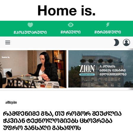
#ᲠᲩᲔᲣᲚᲘ
#ᲢᲠᲔᲜᲓᲣᲚᲘ
#ᲞᲝᲞᲣᲚᲐᲠᲣᲚᲘ
L
SWITC
SKIN
Menu
LATEST
STORIES
ამბები
რამდენიმე გზა, თუ როგორ შეუძლია
ჭკვიან ტექნოლოგიებს ცხოვრება
უფრო ჯანსაღი გახადოს