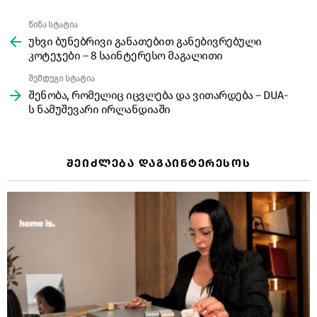
წინა სტატია
See
more
უხვი ბუნებრივი განათებით განებივრებული
კოტეჯები – 8 საინტერესო მაგალითი
შემდეგი სტატია
შენობა, რომელიც იცვლება და ვითარდება – DUA-
ს ნამუშევარი ირლანდიაში
ᲨᲔᲘᲫᲚᲔᲑᲐ ᲓᲐᲒᲐᲘᲜᲢᲔᲠᲔᲡᲝᲡ