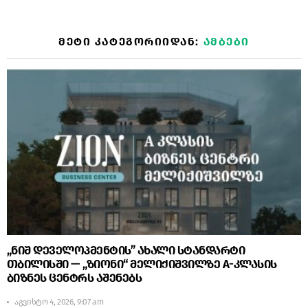
ᲛᲔᲢᲘ ᲙᲐᲢᲔᲒᲝᲠᲘᲘᲓᲐᲜ:
ᲐᲛᲑᲔᲑᲘ
„ნიშ დეველოპმენტის” ახალი სტანდარტი
თბილისში — „ზიონი“ მელიქიშვილზე A-კლასის
ბიზნეს ცენტრს აშენებს
აგვისტო 4, 2026, 9:07 am