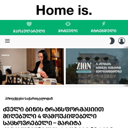
#ᲠᲩᲔᲣᲚᲘ
#ᲢᲠᲔᲜᲓᲣᲚᲘ
#ᲞᲝᲞᲣᲚᲐᲠᲣᲚᲘ
L
SWITC
SKIN
Menu
LATEST
STORIES
პროექტები საქართველოდან
ძველი ბინის ტრანსფორმაციით
მიღებული 4 დამოუკიდებელი
საცხოვრებელი – მარიტა