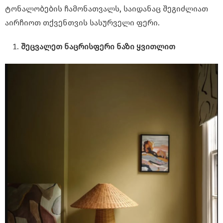
ტონალობების ჩამონათვალს, საიდანაც შეგიძლიათ
აირჩიოთ თქვენთვის სასურველი ფერი.
შეცვალეთ ნაცრისფერი ნაზი
ყვითლით