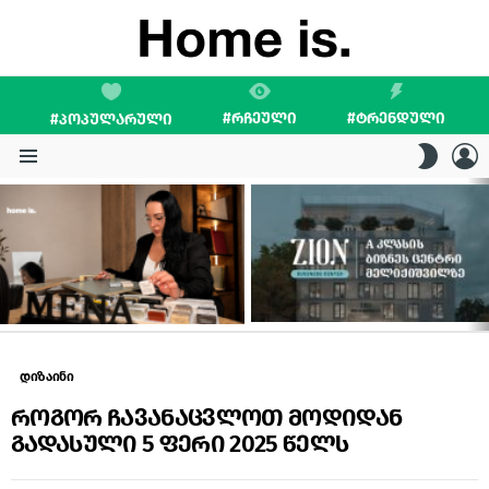
#ᲠᲩᲔᲣᲚᲘ
#ᲢᲠᲔᲜᲓᲣᲚᲘ
#ᲞᲝᲞᲣᲚᲐᲠᲣᲚᲘ
L
SWITC
SKIN
Menu
LATEST
STORIES
დიზაინი
როგორ ჩავანაცვლოთ მოდიდან
გადასული 5 ფერი 2025 წელს