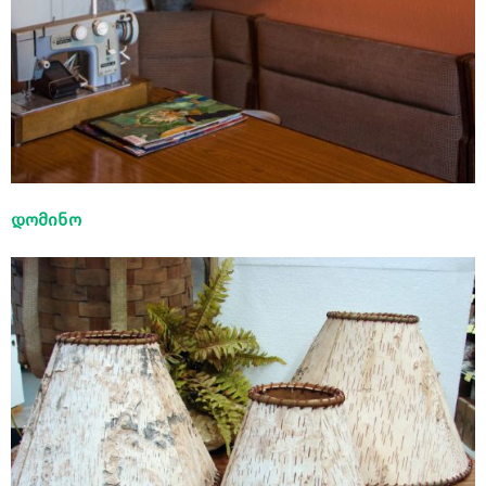
დომინო