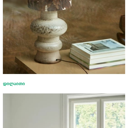
დილაითი