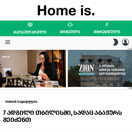
#ᲠᲩᲔᲣᲚᲘ
#ᲢᲠᲔᲜᲓᲣᲚᲘ
#ᲞᲝᲞᲣᲚᲐᲠᲣᲚᲘ
L
SWITC
SKIN
Menu
LATEST
STORIES
Homeis საყიდლები
7 ადგილი თბილისში, სადაც აბაჟურს
შეიძენთ