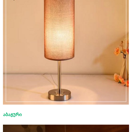
აბაჟური