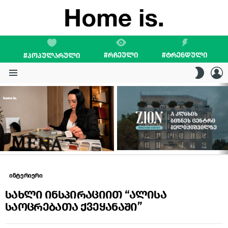
#ᲠᲩᲔᲣᲚᲘ
#ᲢᲠᲔᲜᲓᲣᲚᲘ
#ᲞᲝᲞᲣᲚᲐᲠᲣᲚᲘ
L
SWITC
SKIN
Menu
LATEST
STORIES
ინტერიერი
სახლი ინსპირაციით “ალისა
საოცრებათა ქვეყანაში”