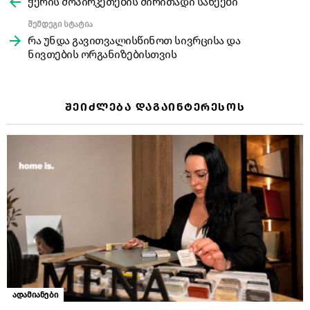
more
ჭერის მოპირკეთების ძირითადი სახეები
შემდეგი სტატია
რა უნდა გავითვალისწინოთ სივრცისა და
ნივთების ორგანიზებისთვის
ᲨᲔᲘᲫᲚᲔᲑᲐ ᲓᲐᲒᲐᲘᲜᲢᲔᲠᲔᲡᲝᲡ
ადამიანები