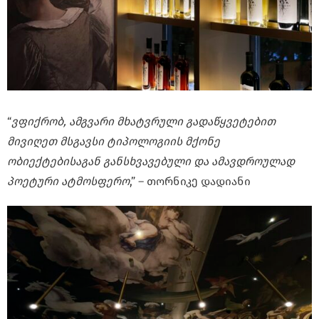
“
ვფიქრობ, ამგვარი მხატვრული გადაწყვეტებით
მივიღეთ მსგავსი ტიპოლოგიის მქონე
ობიექტებისაგან განსხვავებული და ამავდროულად
პოეტური ატმოსფერო
,” – თორნიკე დადიანი