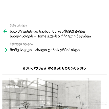
წინა სტატია
See
more
სად შევიძინოთ საახალწლო აქსესუარები
სახლისთვის – Homeis.ge-ს 5 რჩეული მაღაზია
შემდეგი სტატია
მოშე საფდი – ახალი ტიპის ურბანისტი
ᲨᲔᲘᲫᲚᲔᲑᲐ ᲓᲐᲒᲐᲘᲜᲢᲔᲠᲔᲡᲝᲡ