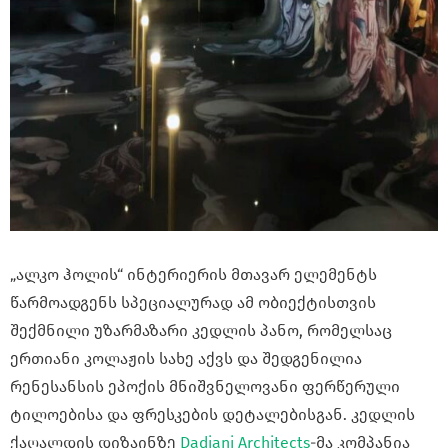
„ალკო ჰოლის“ ინტერიერის მთავარ ელემენტს
წარმოადგენს სპეციალურად ამ ობიექტისთვის
შექმნილი უზარმაზარი კედლის პანო, რომელსაც
ერთიანი კოლაჟის სახე აქვს და შედგენილია
რენესანსის ეპოქის მნიშვნელოვანი ფერწერული
ტილოებისა და ფრესკების დეტალებისგან. კედლის
ქაღალდის დიზაინზე
Dadiani Architects
-მა კომპანია