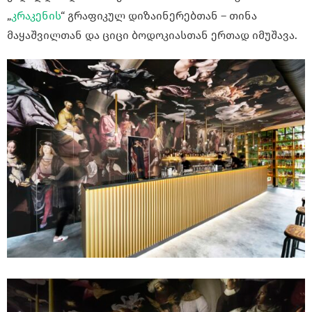
„
კრაკენის
“ გრაფიკულ დიზაინერებთან – თინა
მაყაშვილთან და ციცი ბოდოკიასთან ერთად იმუშავა.