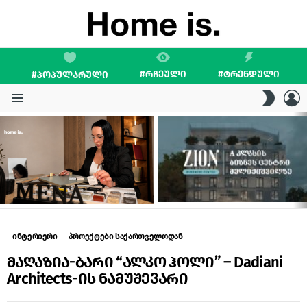
#ᲠᲩᲔᲣᲚᲘ
#ᲢᲠᲔᲜᲓᲣᲚᲘ
#ᲞᲝᲞᲣᲚᲐᲠᲣᲚᲘ
L
SWITC
SKIN
Menu
LATEST
STORIES
ინტერიერი
პროექტები საქართველოდან
მაღაზია-ბარი “ალკო ჰოლი” – Dadiani
Architects-ის ნამუშევარი