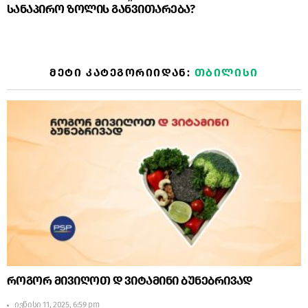
სანაპირო ზოლის განვითარება?
ᲛᲔᲢᲘ ᲙᲐᲢᲔᲒᲝᲠᲘᲘᲓᲐᲜ:
ᲗᲑᲘᲚᲘᲡᲘ
როგორ მივიღოთ დ ვიტამინი ბუნებრივად
ივნისი 11, 2025, 6:59 pm