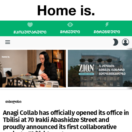
#ᲠᲩᲔᲣᲚᲘ
#ᲢᲠᲔᲜᲓᲣᲚᲘ
#ᲞᲝᲞᲣᲚᲐᲠᲣᲚᲘ
L
SWITC
SKIN
Menu
LATEST
STORIES
თბილისი
Anagi Collab has officially opened its office in
Tbilisi at 70 Irakli Abashidze Street and
proudly announced its first collaborative