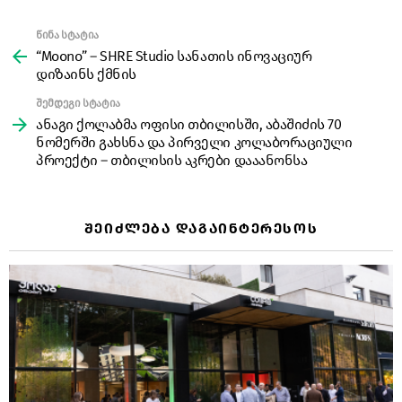
წინა სტატია
See
more
“Moono” – SHRE Studio სანათის ინოვაციურ
დიზაინს ქმნის
შემდეგი სტატია
ანაგი ქოლაბმა ოფისი თბილისში, აბაშიძის 70
ნომერში გახსნა და პირველი კოლაბორაციული
პროექტი – თბილისის აკრები დააანონსა
ᲨᲔᲘᲫᲚᲔᲑᲐ ᲓᲐᲒᲐᲘᲜᲢᲔᲠᲔᲡᲝᲡ