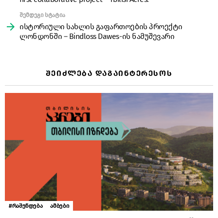
შემდეგი სტატია
ისტორიული სახლის გაფართოების პროექტი
ლონდონში – Bindloss Dawes-ის ნამუშევარი
ᲨᲔᲘᲫᲚᲔᲑᲐ ᲓᲐᲒᲐᲘᲜᲢᲔᲠᲔᲡᲝᲡ
#რაშენდება
ამბები