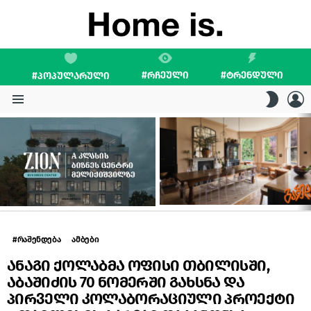
#ᲠᲩᲔᲣᲚᲘ
#ᲢᲠᲔᲜᲓᲣᲚᲘ
#ᲞᲝᲞᲣᲚᲐᲠᲣᲚᲘ
L
SWITC
SKIN
Menu
LATEST
STORIES
#რაშენდება
ამბები
ანაგი ქოლაბმა ოფისი თბილისში,
აბაშიძის 70 ნომერში გახსნა და
პირველი კოლაბორაციული პროექტი