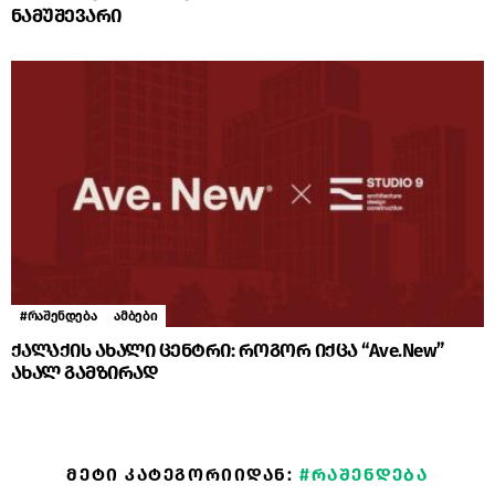
ნამუშევარი
#რაშენდება
ამბები
ქალაქის ახალი ცენტრი: როგორ იქცა “Ave.New”
ახალ გამზირად
ᲛᲔᲢᲘ ᲙᲐᲢᲔᲒᲝᲠᲘᲘᲓᲐᲜ:
#ᲠᲐᲨᲔᲜᲓᲔᲑᲐ