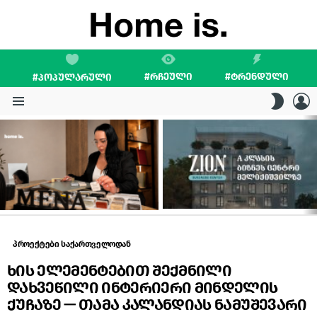
#ᲠᲩᲔᲣᲚᲘ
#ᲢᲠᲔᲜᲓᲣᲚᲘ
#ᲞᲝᲞᲣᲚᲐᲠᲣᲚᲘ
L
SWITC
SKIN
Menu
LATEST
STORIES
პროექტები საქართველოდან
ხის ელემენტებით შექმნილი
დახვეწილი ინტერიერი მინდელის
ქუჩაზე — თამა კალანდიას ნამუშევარი