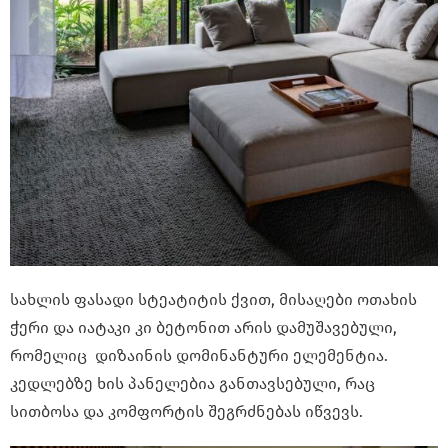
სახლის ფასადი სტეატიტის ქვით, მისაღები ოთახის
ჭერი და იატაკი კი ბეტონით არის დამუშავებული,
რომელიც დიზაინის დომინანტური ელემენტია.
კედლებზე ხის პანელებია განთავსებული, რაც
სითბოსა და კომფორტის შეგრძნებას იწვევს.