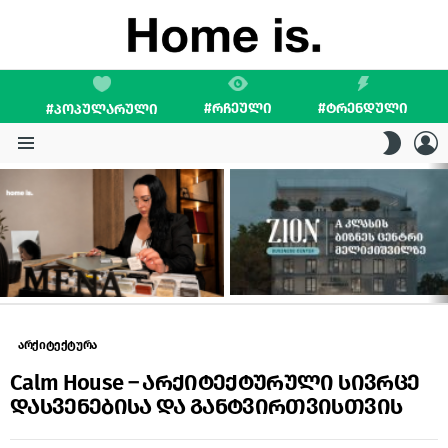
#ᲠᲩᲔᲣᲚᲘ
#ᲢᲠᲔᲜᲓᲣᲚᲘ
#ᲞᲝᲞᲣᲚᲐᲠᲣᲚᲘ
L
SWITC
SKIN
Menu
LATEST
STORIES
არქიტექტურა
Calm House – არქიტექტურული სივრცე
დასვენებისა და განტვირთვისთვის