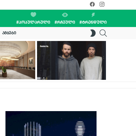
facebook
instagram
#ᲞᲝᲞᲣᲚᲐᲠᲣᲚᲘ
#ᲠᲩᲔᲣᲚᲘ
#ᲢᲠᲔᲜᲓᲣᲚᲘ
SEARCH
SWITCH
ᲐᲛᲑᲔᲑᲘ
SKIN