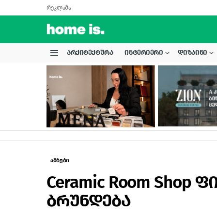
რეკლამა
ᲐᲠᲥᲘᲢᲔᲥᲢᲣᲠᲐ
ᲘᲜᲢᲔᲠᲘᲔᲠᲘ
ᲓᲘᲖᲐᲘᲜᲘ
Menu
LATEST
STORIES
ამბები
Ceramic Room Shop 
ბრუნდება