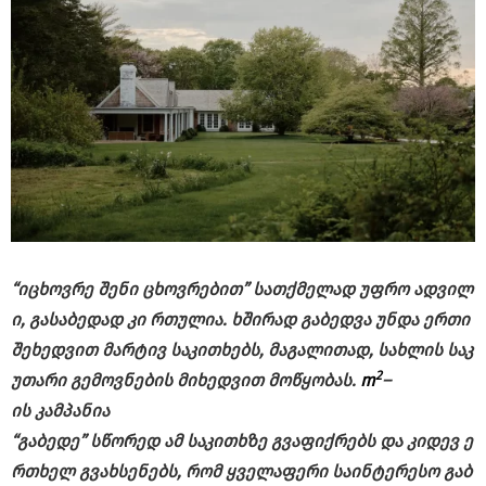
“
იცხოვრე
შენი
ცხოვრებით”
სათქმელად
უფრო
ადვილ
ი,
გასაბედად
კი
რთულია.
ხშირად
გაბედვა
უნდა
ერთი
შეხედვით
მარტივ
საკითხებს,
მაგალითად,
სახლის
საკ
2
უთარი
გემოვნების
მიხედვით
მოწყობას.
m
–
ის
კამპანია
“
გაბედე”
სწორედ
ამ
საკითხზე
გვაფიქრებს
და
კიდევ
ე
რთხელ
გვახსენებს,
რომ
ყველაფერი
საინტერესო
გაბ