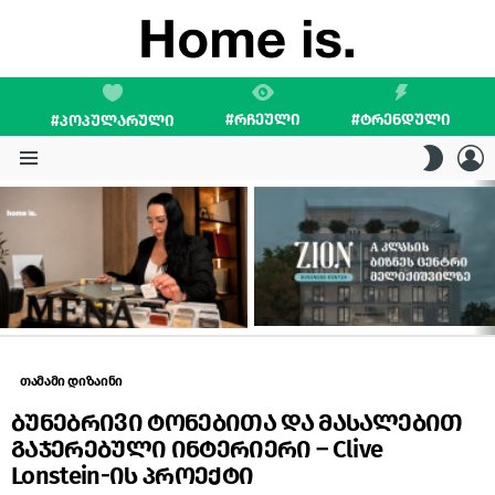
#ᲠᲩᲔᲣᲚᲘ
#ᲢᲠᲔᲜᲓᲣᲚᲘ
#ᲞᲝᲞᲣᲚᲐᲠᲣᲚᲘ
L
SWITC
SKIN
Menu
LATEST
STORIES
თამამი დიზაინი
ბუნებრივი ტონებითა და მასალებით
გაჯერებული ინტერიერი – Clive
Lonstein-ის პროექტი