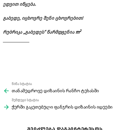
ედვით
იწყება.
გაბედე,
იცხოვრე
შენი
ცხოვრებით!
2
რუბრიკა „
გაბედეს“
წარმდგენია
m
წინა სტატია
See
more
თანამედროვე დიზაინის რანჩო ტეხასში
შემდეგი სტატია
ჭერში გაკეთებული ფანჯრის დიზაინის იდეები
ᲨᲔᲘᲫᲚᲔᲑᲐ ᲓᲐᲒᲐᲘᲜᲢᲔᲠᲔᲡᲝᲡ