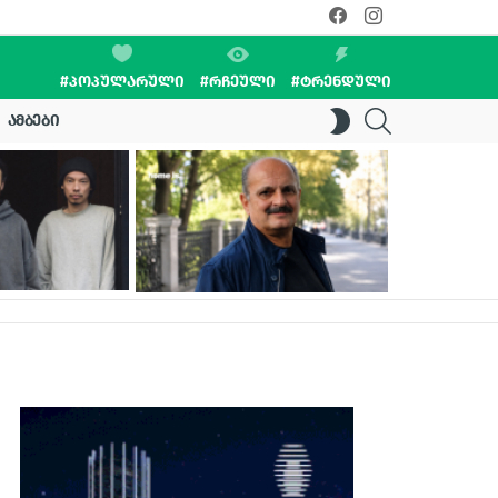
facebook
instagram
#ᲞᲝᲞᲣᲚᲐᲠᲣᲚᲘ
#ᲠᲩᲔᲣᲚᲘ
#ᲢᲠᲔᲜᲓᲣᲚᲘ
SEARCH
SWITCH
ᲐᲛᲑᲔᲑᲘ
SKIN