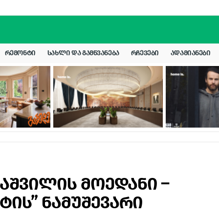
ᲠᲔᲛᲝᲜᲢᲘ
ᲡᲐᲮᲚᲘ ᲓᲐ ᲒᲐᲛᲬᲕᲐᲜᲔᲑᲐ
ᲠᲩᲔᲕᲔᲑᲘ
ᲐᲓᲐᲛᲘᲐᲜᲔᲑᲘ
აშვილის მოედანი –
ტის” ნამუშევარი