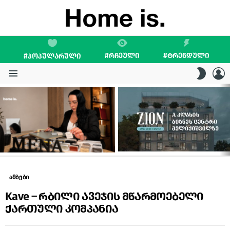
#ᲠᲩᲔᲣᲚᲘ
#ᲢᲠᲔᲜᲓᲣᲚᲘ
#ᲞᲝᲞᲣᲚᲐᲠᲣᲚᲘ
L
SWITC
SKIN
Menu
LATEST
STORIES
ამბები
Kave – რბილი ავეჯის მწარმოებელი
ქართული კომპანია