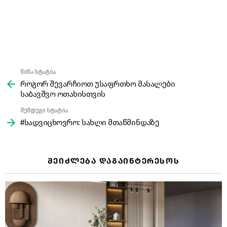
წინა სტატია
See
more
როგორ შევარჩიოთ უსაფრთხო მასალები
საბავშვო ოთახისთვის
შემდეგი სტატია
#სადვიცხოვრო: სახლი მთაწმინდაზე
ᲨᲔᲘᲫᲚᲔᲑᲐ ᲓᲐᲒᲐᲘᲜᲢᲔᲠᲔᲡᲝᲡ