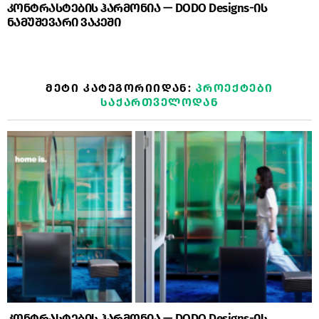
კონტრასტების ჰარმონია — DODO Designs-ის
ნამუშევარი ვაკეში
ᲛᲔᲢᲘ ᲙᲐᲢᲔᲒᲝᲠᲘᲘᲓᲐᲜ:
ᲞᲠᲝᲔᲥᲢᲔᲑᲘ
ᲡᲐᲥᲐᲠᲗᲕᲔᲚᲝᲓᲐᲜ
კონტრასტების ჰარმონია — DODO Designs-ის