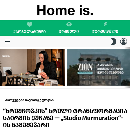
#ᲠᲩᲔᲣᲚᲘ
#ᲢᲠᲔᲜᲓᲣᲚᲘ
#ᲞᲝᲞᲣᲚᲐᲠᲣᲚᲘ
L
SWITC
SKIN
Menu
LATEST
STORIES
პროექტები საქართველოდან
“ხრუშჩოვკის” სრული ტრანსფორმაცია
საირმის ქუჩაზე — „Studio Murmuration“-
ის ნამუშევარი