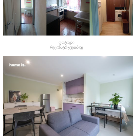
ფოტოები
რეკონსტრუქციამდე