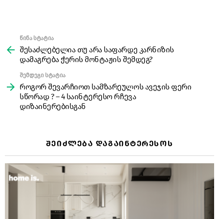
წინა სტატია
See
more
შესაძლებელია თუ არა საფარდე კარნიზის
დამაგრება ჭერის მონტაჟის შემდეგ?
შემდეგი სტატია
როგორ შევარჩიოთ სამზარეულოს ავეჯის ფერი
სწორად ? – 4 საინტერესო რჩევა
დიზაინერებისგან
ᲨᲔᲘᲫᲚᲔᲑᲐ ᲓᲐᲒᲐᲘᲜᲢᲔᲠᲔᲡᲝᲡ