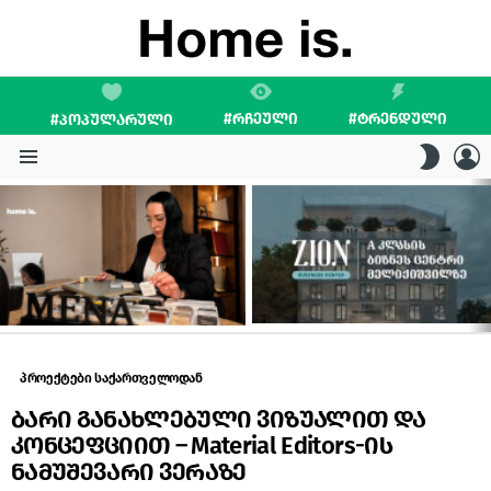
#ᲠᲩᲔᲣᲚᲘ
#ᲢᲠᲔᲜᲓᲣᲚᲘ
#ᲞᲝᲞᲣᲚᲐᲠᲣᲚᲘ
L
SWITC
SKIN
Menu
LATEST
STORIES
პროექტები საქართველოდან
ბარი განახლებული ვიზუალით და
კონცეფციით – Material Editors-ის
ნამუშევარი ვერაზე