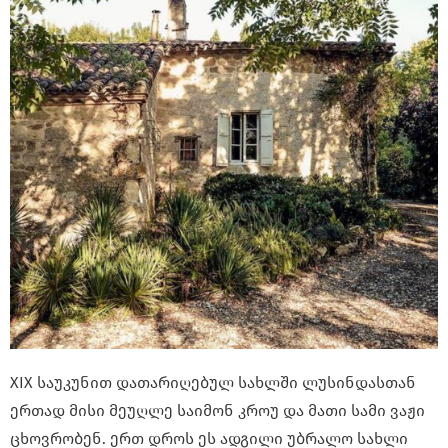
XIX საუკუნით დათარიღებულ სახლში ლუსინდასთან
ერთად მისი მეუღლე საიმონ კროუ და მათი სამი ვაჟი
ცხოვრობენ. ერთ დროს ეს ადგილი უბრალო სახლი