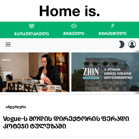
#ᲠᲩᲔᲣᲚᲘ
#ᲢᲠᲔᲜᲓᲣᲚᲘ
#ᲞᲝᲞᲣᲚᲐᲠᲣᲚᲘ
L
SWITC
SKIN
Menu
LATEST
STORIES
ინტერიერი
Vogue-ს მოდის დირექტორის ფერადი
კოტეჯი ტულუზაში