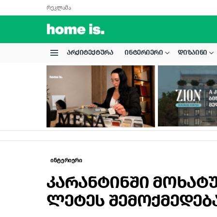
რეკლამა
ᲐᲠᲥᲘᲢᲔᲥᲢᲣᲠᲐ
ᲘᲜᲢᲔᲠᲘᲔᲠᲘ
ᲓᲘᲖᲐᲘᲜᲘ
Menu
LATEST
STORIES
ინტერიერი
კარანტინში მოხატ
ლეტეს შემოქმედებ