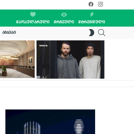
facebook
instagram
#ᲞᲝᲞᲣᲚᲐᲠᲣᲚᲘ
#ᲠᲩᲔᲣᲚᲘ
#ᲢᲠᲔᲜᲓᲣᲚᲘ
SEARCH
SWITCH
ᲐᲛᲑᲔᲑᲘ
SKIN