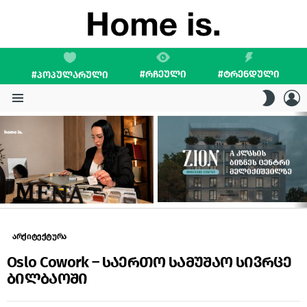
#ᲠᲩᲔᲣᲚᲘ
#ᲢᲠᲔᲜᲓᲣᲚᲘ
#ᲞᲝᲞᲣᲚᲐᲠᲣᲚᲘ
L
SWITC
SKIN
Menu
LATEST
STORIES
არქიტექტურა
Oslo Cowork – საერთო სამუშაო სივრცე
ბილბაოში