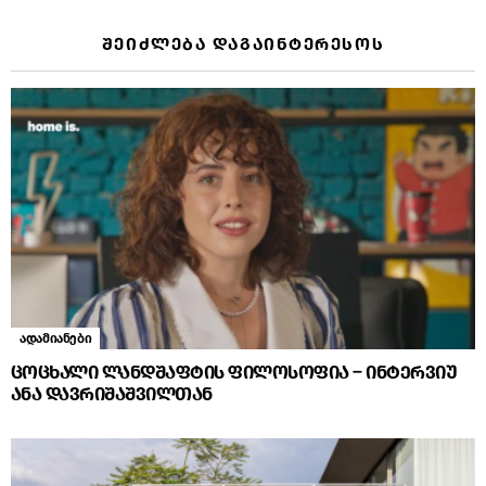
ᲨᲔᲘᲫᲚᲔᲑᲐ ᲓᲐᲒᲐᲘᲜᲢᲔᲠᲔᲡᲝᲡ
ადამიანები
ცოცხალი ლანდშაფტის ფილოსოფია – ინტერვიუ
ანა დავრიშაშვილთან