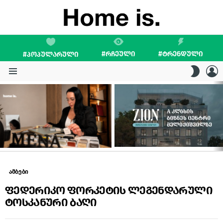
#ᲠᲩᲔᲣᲚᲘ
#ᲢᲠᲔᲜᲓᲣᲚᲘ
#ᲞᲝᲞᲣᲚᲐᲠᲣᲚᲘ
L
SWITC
SKIN
Menu
LATEST
STORIES
ამბები
ფედერიკო ფორკეტის ლეგენდარული
ტოსკანური ბაღი