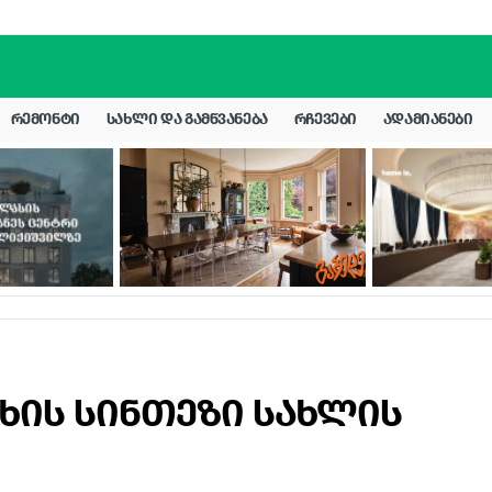
ᲠᲔᲛᲝᲜᲢᲘ
ᲡᲐᲮᲚᲘ ᲓᲐ ᲒᲐᲛᲬᲕᲐᲜᲔᲑᲐ
ᲠᲩᲔᲕᲔᲑᲘ
ᲐᲓᲐᲛᲘᲐᲜᲔᲑᲘ
ხის სინთეზი სახლის