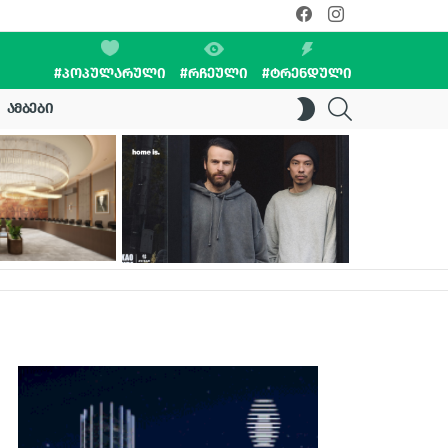
facebook
instagram
#ᲞᲝᲞᲣᲚᲐᲠᲣᲚᲘ
#ᲠᲩᲔᲣᲚᲘ
#ᲢᲠᲔᲜᲓᲣᲚᲘ
SEARCH
SWITCH
ᲐᲛᲑᲔᲑᲘ
SKIN