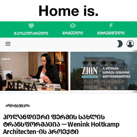
#ᲠᲩᲔᲣᲚᲘ
#ᲢᲠᲔᲜᲓᲣᲚᲘ
#ᲞᲝᲞᲣᲚᲐᲠᲣᲚᲘ
L
SWITC
SKIN
Menu
LATEST
STORIES
არქიტექტურა
ჰოლანდიური ფერმის სახლის
ტრანსფორმაცია — Wenink Holtkamp
Architecten-ის პროექტი