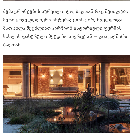
მეპატრონეების სურვილი იყო, ბაღთან რაც შეიძლება
მეტი ყოველდღიური ინტერაქციის უზრუნველყოფა.
მათ ახლა შეუძლიათ აირჩიონ ისტორიული ფერმის
სახლის დახურული მყუდრო სივრცე ან — ღია კავშირი
ბაღთან.