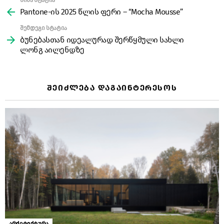
წინა სტატია
See
more
Pantone-ის 2025 წლის ფერი – “Mocha Mousse”
შემდეგი სტატია
ბუნებასთან იდეალურად შერწყმული სახლი
ლონგ აილენდზე
ᲨᲔᲘᲫᲚᲔᲑᲐ ᲓᲐᲒᲐᲘᲜᲢᲔᲠᲔᲡᲝᲡ
არქიტექტურა