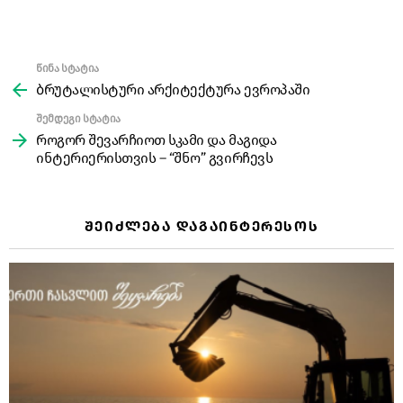
წინა სტატია
See
more
ბრუტალისტური არქიტექტურა ევროპაში
შემდეგი სტატია
როგორ შევარჩიოთ სკამი და მაგიდა
ინტერიერისთვის – “შნო” გვირჩევს
ᲨᲔᲘᲫᲚᲔᲑᲐ ᲓᲐᲒᲐᲘᲜᲢᲔᲠᲔᲡᲝᲡ