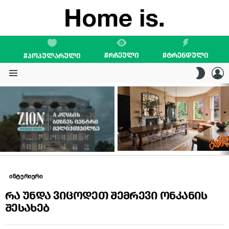
#ᲠᲩᲔᲣᲚᲘ
#ᲢᲠᲔᲜᲓᲣᲚᲘ
#ᲞᲝᲞᲣᲚᲐᲠᲣᲚᲘ
L
SWITC
SKIN
Menu
LATEST
STORIES
ინტერიერი
რა უნდა ვიცოდეთ შემრევი ონკანის
შესახებ