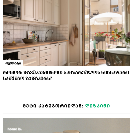
რემონტი
როგორ დავუკავშიროთ სამზარეულოს წინსაფარი
სამუშაო ზედაპირს?
ᲛᲔᲢᲘ ᲙᲐᲢᲔᲒᲝᲠᲘᲘᲓᲐᲜ:
ᲓᲘᲖᲐᲘᲜᲘ