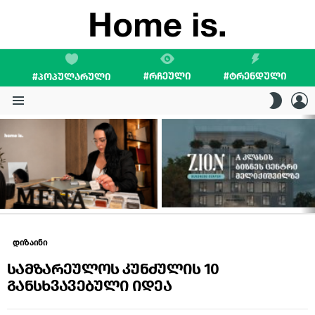
#ᲠᲩᲔᲣᲚᲘ
#ᲢᲠᲔᲜᲓᲣᲚᲘ
#ᲞᲝᲞᲣᲚᲐᲠᲣᲚᲘ
L
SWITC
SKIN
Menu
LATEST
STORIES
დიზაინი
სამზარეულოს კუნძულის 10
განსხვავებული იდეა