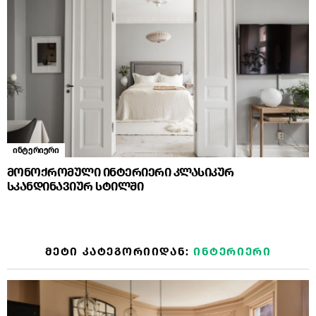
ინტერიერი
მონოქრომული ინტერიერი კლასიკურ
სკანდინავიურ სტილში
ᲛᲔᲢᲘ ᲙᲐᲢᲔᲒᲝᲠᲘᲘᲓᲐᲜ:
ᲘᲜᲢᲔᲠᲘᲔᲠᲘ