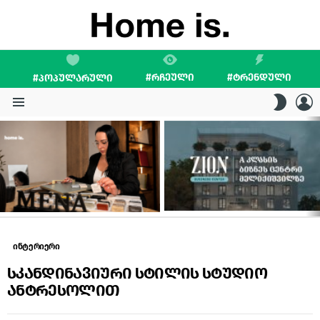
#ᲠᲩᲔᲣᲚᲘ
#ᲢᲠᲔᲜᲓᲣᲚᲘ
#ᲞᲝᲞᲣᲚᲐᲠᲣᲚᲘ
L
SWITC
SKIN
Menu
LATEST
STORIES
ინტერიერი
სკანდინავიური სტილის სტუდიო
ანტრესოლით