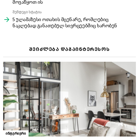
მოვაწყოთ ის
შემდეგი სტატია
5 ულამაზესი ოთახის მცენარე, რომლებიც
ნაკლებად განათებულ სივრცეებშიც ხარობენ
ᲨᲔᲘᲫᲚᲔᲑᲐ ᲓᲐᲒᲐᲘᲜᲢᲔᲠᲔᲡᲝᲡ
ინტერიერი