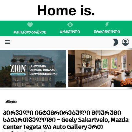
#ᲠᲩᲔᲣᲚᲘ
#ᲢᲠᲔᲜᲓᲣᲚᲘ
#ᲞᲝᲞᲣᲚᲐᲠᲣᲚᲘ
L
SWITC
SKIN
Menu
LATEST
STORIES
ამბები
პირველი ინტეგრირებული შოურუმი
საქართველოში – Geely Sakartvelo, Mazda
Center Tegeta და Auto Gallery ერთ