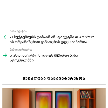
წინა სტატია
See
more
21 სექტემბერს დიზაინ ინსტიტუტში AT Architect-
ის ორგანიზებით განათების დღე გაიმართა
შემდეგი სტატია
სკანდინავიური სტილის მყუდრო ბინა
სტოკჰოლმში
ᲨᲔᲘᲫᲚᲔᲑᲐ ᲓᲐᲒᲐᲘᲜᲢᲔᲠᲔᲡᲝᲡ