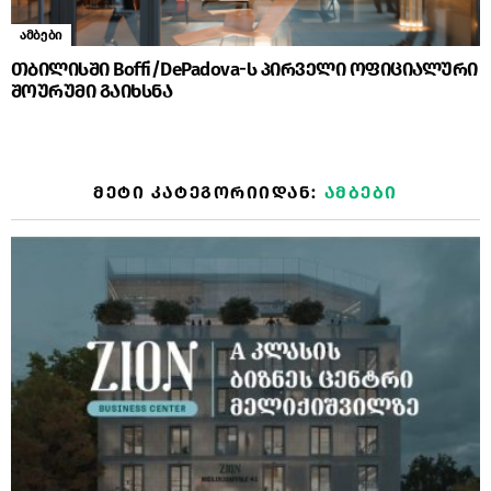
ამბები
თბილისში Boffi/DePadova-ს პირველი ოფიციალური
შოურუმი გაიხსნა
ᲛᲔᲢᲘ ᲙᲐᲢᲔᲒᲝᲠᲘᲘᲓᲐᲜ:
ᲐᲛᲑᲔᲑᲘ