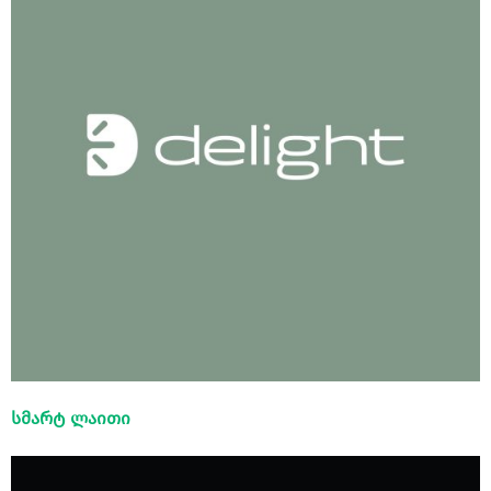
სმარტ ლაითი