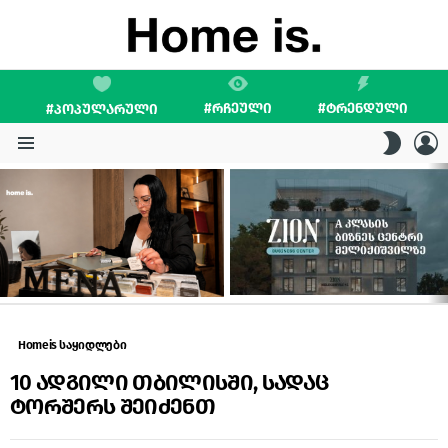
#ᲠᲩᲔᲣᲚᲘ
#ᲢᲠᲔᲜᲓᲣᲚᲘ
#ᲞᲝᲞᲣᲚᲐᲠᲣᲚᲘ
L
SWITC
SKIN
Menu
LATEST
STORIES
Homeis საყიდლები
10 ადგილი თბილისში, სადაც
ტორშერს შეიძენთ