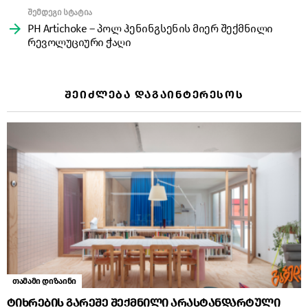
შემდეგი სტატია
PH Artichoke – პოლ ჰენინგსენის მიერ შექმნილი
რევოლუციური ჭაღი
ᲨᲔᲘᲫᲚᲔᲑᲐ ᲓᲐᲒᲐᲘᲜᲢᲔᲠᲔᲡᲝᲡ
თამამი დიზაინი
ტიხრების გარეშე შექმნილი არასტანდარტული