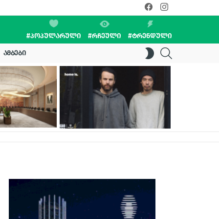
facebook
instagram
#ᲞᲝᲞᲣᲚᲐᲠᲣᲚᲘ
#ᲠᲩᲔᲣᲚᲘ
#ᲢᲠᲔᲜᲓᲣᲚᲘ
SEARCH
SWITCH
ᲐᲛᲑᲔᲑᲘ
SKIN