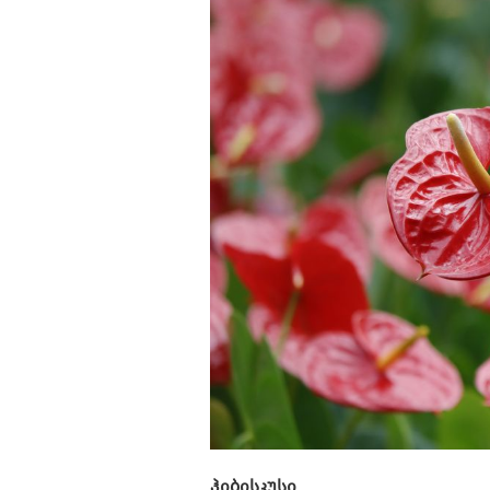
ჰიბისკუსი