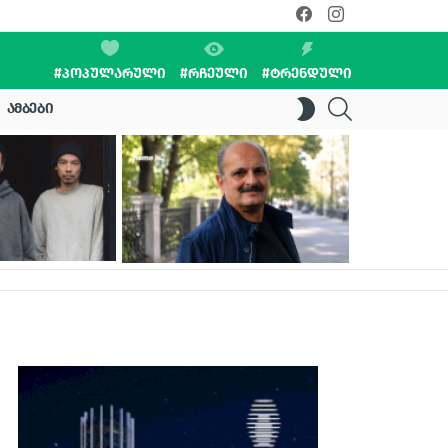
facebook
instagram
#ᲞᲝᲞᲣᲚᲐᲠᲣᲚᲘ
#ᲠᲩᲔᲣᲚᲘ
#ᲢᲠᲔᲜᲓᲣᲚᲘ
SEARCH
SWITCH
ᲐᲛᲑᲔᲑᲘ
SKIN