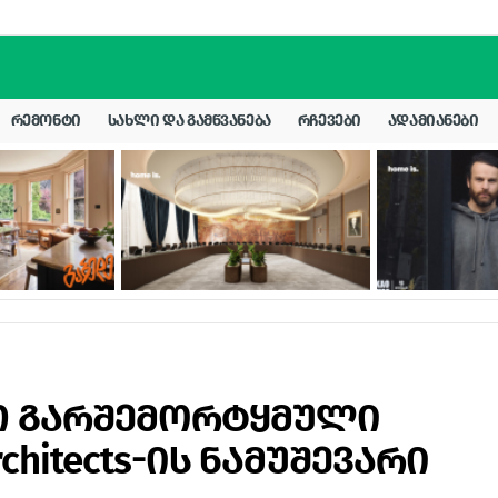
ᲠᲔᲛᲝᲜᲢᲘ
ᲡᲐᲮᲚᲘ ᲓᲐ ᲒᲐᲛᲬᲕᲐᲜᲔᲑᲐ
ᲠᲩᲔᲕᲔᲑᲘ
ᲐᲓᲐᲛᲘᲐᲜᲔᲑᲘ
თ გარშემორტყმული
chitects-ის ნამუშევარი