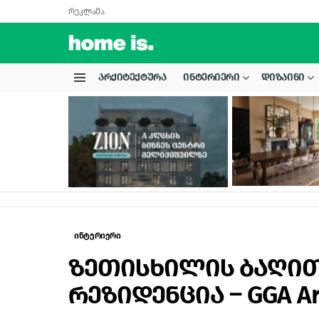
რეკლამა
ᲐᲠᲥᲘᲢᲔᲥᲢᲣᲠᲐ
ᲘᲜᲢᲔᲠᲘᲔᲠᲘ
ᲓᲘᲖᲐᲘᲜᲘ
Menu
LATEST
STORIES
ინტერიერი
ზეთისხილის ბაღი
რეზიდენცია – GGA Ar