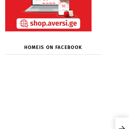
HOMEIS ON FACEBOOK
რა უ