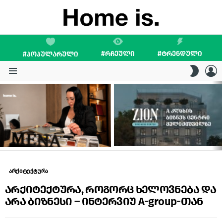
#ᲠᲩᲔᲣᲚᲘ
#ᲢᲠᲔᲜᲓᲣᲚᲘ
#ᲞᲝᲞᲣᲚᲐᲠᲣᲚᲘ
L
SWITC
SKIN
Menu
LATEST
STORIES
არქიტექტურა
არქიტექტურა, როგორც ხელოვნება და
არა ბიზნესი – ინტერვიუ A-group-თან