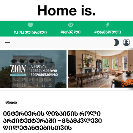
#ᲠᲩᲔᲣᲚᲘ
#ᲢᲠᲔᲜᲓᲣᲚᲘ
#ᲞᲝᲞᲣᲚᲐᲠᲣᲚᲘ
L
SWITC
SKIN
Menu
LATEST
STORIES
ამბები
ინტერიერის დიზაინის როლი
არქიტექტურაში – გზამკვლევი
დილეტანტებისთვის