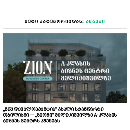
ᲛᲔᲢᲘ ᲙᲐᲢᲔᲒᲝᲠᲘᲘᲓᲐᲜ:
ᲐᲛᲑᲔᲑᲘ
„ნიშ დეველოპმენტის” ახალი სტანდარტი
თბილისში — „ზიონი“ მელიქიშვილზე A-კლასის
ბიზნეს ცენტრს აშენებს