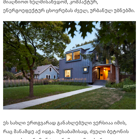
მიაღწიოთ ხელმისაწვდომ, კომპაქტურ,
ენერგოეფექტურ ცხოვრებას ძველ, ურბანულ უბნებში.
ეს სახლი ერთგვარად განახლებული ვერსიაა იმის,
რაც მანამდე აქ იდგა. შესაბამისად, ძველი ბეტონის