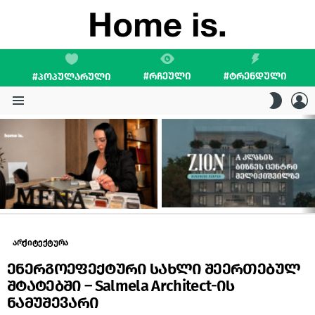
#ᲠᲩᲔᲣᲚᲘ
#ᲢᲠᲔᲜᲓᲣᲚᲘ
#ᲞᲝᲞᲣᲚᲐᲠᲣᲚᲘ
L
SWITC
SKIN
Menu
LATEST
STORIES
არქიტექტურა
ენერგოეფექტური სახლი შეერთებულ
შტატებში – Salmela Architect-ის
ნამუშევარი