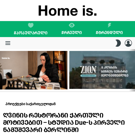
#ᲠᲩᲔᲣᲚᲘ
#ᲢᲠᲔᲜᲓᲣᲚᲘ
#ᲞᲝᲞᲣᲚᲐᲠᲣᲚᲘ
L
SWITC
SKIN
Menu
LATEST
STORIES
პროექტები საქართველოდან
ღვინის რესტორანი ქართული
მოტივებით – სტუდია Due-ს პირველი
ნამუშევარი ბერლინში