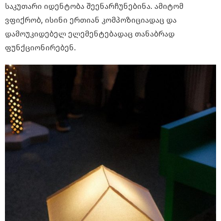
საკუთარი იდენტობა შეენარჩუნებინა. ამიტომ
ვფიქრობ, ისინი ერთიან კომპოზიციადაც და
დამოუკიდებელ ელემენტებადაც თანაბრად
ფუნქციონირებენ.