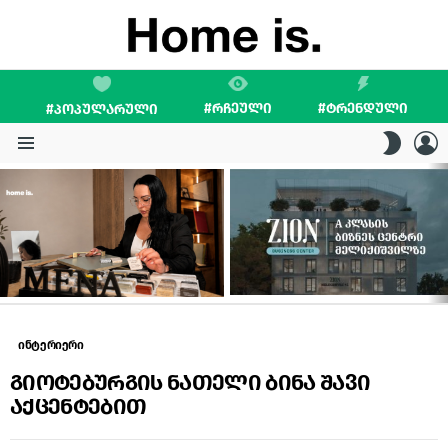
#ᲠᲩᲔᲣᲚᲘ
#ᲢᲠᲔᲜᲓᲣᲚᲘ
#ᲞᲝᲞᲣᲚᲐᲠᲣᲚᲘ
L
SWITC
SKIN
Menu
LATEST
STORIES
ინტერიერი
გიოტებურგის ნათელი ბინა შავი
აქცენტებით