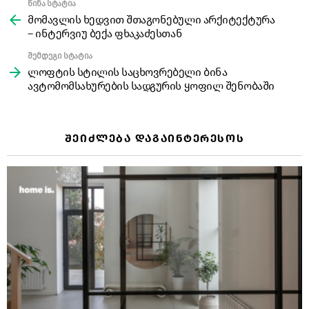
წინა სტატია
See
more
მომავლის ხედვით შთაგონებული არქიტექტურა
– ინტერვიუ ბექა ფხაკაძესთან
შემდეგი სტატია
ლოფტის სტილის საცხოვრებელი ბინა
ავტომომსახურების სადგურის ყოფილ შენობაში
ᲨᲔᲘᲫᲚᲔᲑᲐ ᲓᲐᲒᲐᲘᲜᲢᲔᲠᲔᲡᲝᲡ