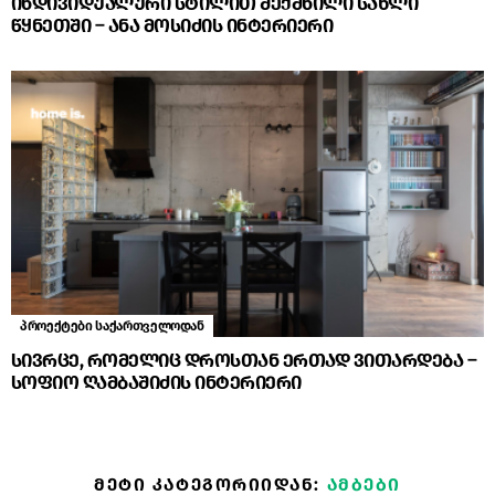
ინდივიდუალური სტილით შექმნილი სახლი
წყნეთში – ანა მოსიძის ინტერიერი
პროექტები საქართველოდან
სივრცე, რომელიც დროსთან ერთად ვითარდება –
სოფიო ღამბაშიძის ინტერიერი
ᲛᲔᲢᲘ ᲙᲐᲢᲔᲒᲝᲠᲘᲘᲓᲐᲜ:
ᲐᲛᲑᲔᲑᲘ