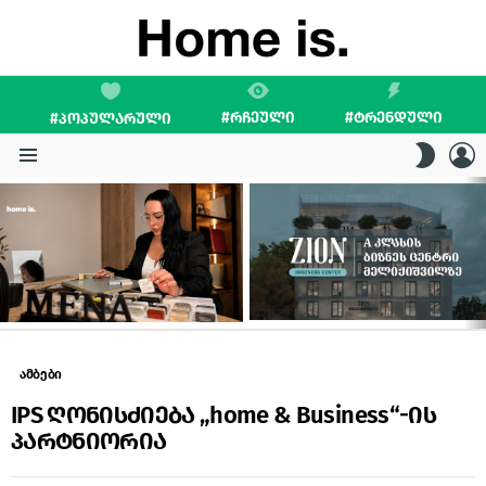
#ᲠᲩᲔᲣᲚᲘ
#ᲢᲠᲔᲜᲓᲣᲚᲘ
#ᲞᲝᲞᲣᲚᲐᲠᲣᲚᲘ
L
SWITC
SKIN
Menu
LATEST
STORIES
ამბები
IPS ღონისძიება „home & Business“-ის
პარტნიორია