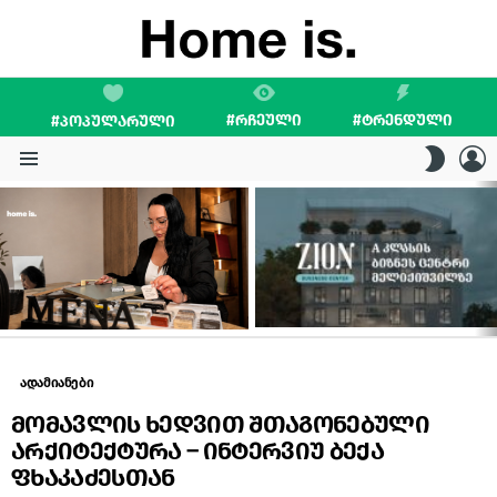
#ᲠᲩᲔᲣᲚᲘ
#ᲢᲠᲔᲜᲓᲣᲚᲘ
#ᲞᲝᲞᲣᲚᲐᲠᲣᲚᲘ
L
SWITC
SKIN
Menu
LATEST
STORIES
ადამიანები
მომავლის ხედვით შთაგონებული
არქიტექტურა – ინტერვიუ ბექა
ფხაკაძესთან