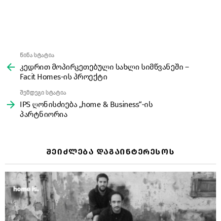
წინა სტატია
See
more
კედრით მოპირკეთებული სახლი სიმწვანეში –
Facit Homes-ის პროექტი
შემდეგი სტატია
IPS ღონისძიება „home & Business“-ის
პარტნიორია
ᲨᲔᲘᲫᲚᲔᲑᲐ ᲓᲐᲒᲐᲘᲜᲢᲔᲠᲔᲡᲝᲡ