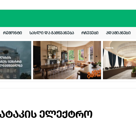
ᲠᲔᲛᲝᲜᲢᲘ
ᲡᲐᲮᲚᲘ ᲓᲐ ᲒᲐᲛᲬᲕᲐᲜᲔᲑᲐ
ᲠᲩᲔᲕᲔᲑᲘ
ᲐᲓᲐᲛᲘᲐᲜᲔᲑᲘ
იატაკის ელექტრო