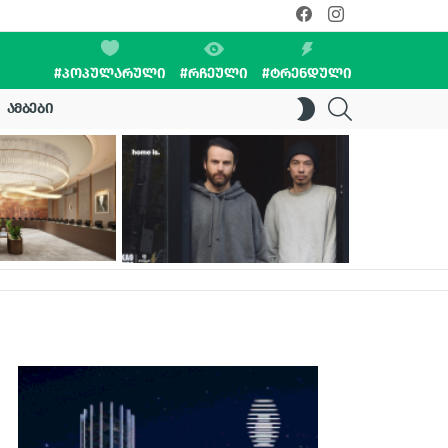
facebook
instagram
#ᲞᲝᲞᲣᲚᲐᲠᲣᲚᲘ
#ᲠᲩᲔᲣᲚᲘ
#ᲢᲠᲔᲜᲓᲣᲚᲘ
SEARCH
SWITCH
ᲐᲛᲑᲔᲑᲘ
SKIN