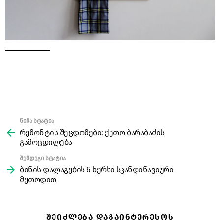
წინა სტატია
See
more
რემონტის შეცდომები: ქეთო ბარაბაძის
გამოცდილება
შემდეგი სტატია
ბინის დალაგების 6 ხერხი სკანდინავიური
მეთოდით
ᲨᲔᲘᲫᲚᲔᲑᲐ ᲓᲐᲒᲐᲘᲜᲢᲔᲠᲔᲡᲝᲡ