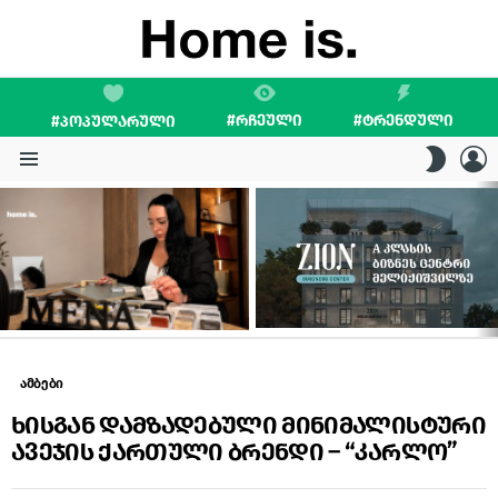
#ᲠᲩᲔᲣᲚᲘ
#ᲢᲠᲔᲜᲓᲣᲚᲘ
#ᲞᲝᲞᲣᲚᲐᲠᲣᲚᲘ
L
SWITC
SKIN
Menu
LATEST
STORIES
ამბები
ხისგან დამზადებული მინიმალისტური
ავეჯის ქართული ბრენდი – “კარლო”