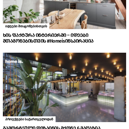
იდეები შთაგონებისთვის
ხის ფაქტურა ინტერიერში – იდეები
შთაგონებისთვის #Homeisინსპირაცია
პროექტები საქართველოდან
გამორჩეული დიზაინის მქონე 6 მაღაზია