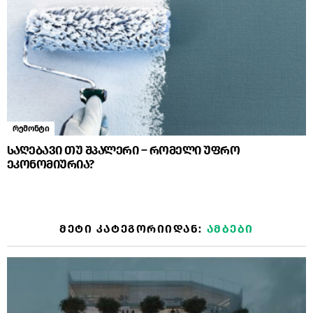
რემონტი
საღებავი თუ შპალერი – რომელი უფრო
ეკონომიურია?
ᲛᲔᲢᲘ ᲙᲐᲢᲔᲒᲝᲠᲘᲘᲓᲐᲜ:
ᲐᲛᲑᲔᲑᲘ