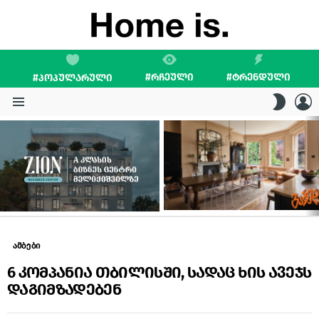
#ᲠᲩᲔᲣᲚᲘ
#ᲢᲠᲔᲜᲓᲣᲚᲘ
#ᲞᲝᲞᲣᲚᲐᲠᲣᲚᲘ
L
SWITC
SKIN
Menu
LATEST
STORIES
ამბები
6 კომპანია თბილისში, სადაც ხის ავეჯს
დაგიმზადებენ