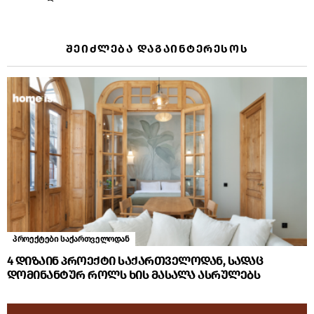
ᲨᲔᲘᲫᲚᲔᲑᲐ ᲓᲐᲒᲐᲘᲜᲢᲔᲠᲔᲡᲝᲡ
პროექტები საქართველოდან
4 დიზაინ პროექტი საქართველოდან, სადაც
დომინანტურ როლს ხის მასალა ასრულებს