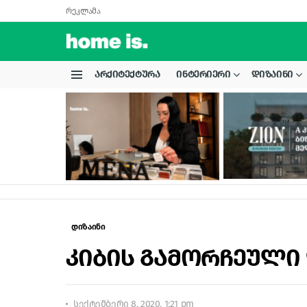
რეკლამა
ᲐᲠᲥᲘᲢᲔᲥᲢᲣᲠᲐ
ᲘᲜᲢᲔᲠᲘᲔᲠᲘ
ᲓᲘᲖᲐᲘᲜᲘ
Menu
LATEST
STORIES
დიზაინი
კიბის გამორჩეული
სექტემბერი 8, 2020, 1:21 pm