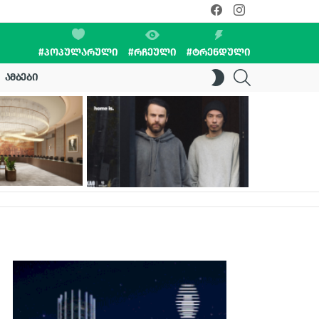
facebook
instagram
#ᲞᲝᲞᲣᲚᲐᲠᲣᲚᲘ
#ᲠᲩᲔᲣᲚᲘ
#ᲢᲠᲔᲜᲓᲣᲚᲘ
SEARCH
SWITCH
ᲐᲛᲑᲔᲑᲘ
SKIN
t