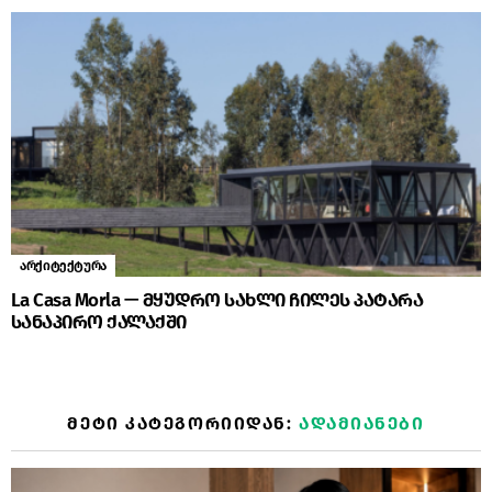
არქიტექტურა
La Casa Morla — მყუდრო სახლი ჩილეს პატარა
სანაპირო ქალაქში
ᲛᲔᲢᲘ ᲙᲐᲢᲔᲒᲝᲠᲘᲘᲓᲐᲜ:
ᲐᲓᲐᲛᲘᲐᲜᲔᲑᲘ