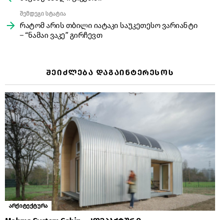
შემდეგი სტატია
რატომ არის თბილი იატაკი საუკეთესო ვარიანტი
– “ნამაი ვაკე” გირჩევთ
ᲨᲔᲘᲫᲚᲔᲑᲐ ᲓᲐᲒᲐᲘᲜᲢᲔᲠᲔᲡᲝᲡ
არქიტექტურა