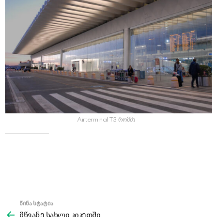
Airterminal T3 რომში
წინა სტატია
See
more
მწვანე სახლი კიკეთში