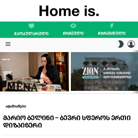
#ᲠᲩᲔᲣᲚᲘ
#ᲢᲠᲔᲜᲓᲣᲚᲘ
#ᲞᲝᲞᲣᲚᲐᲠᲣᲚᲘ
L
SWITC
SKIN
Menu
LATEST
STORIES
ადამიანები
მარიო ბელინი – ბევრი სფეროს ერთი
დიზაინერი