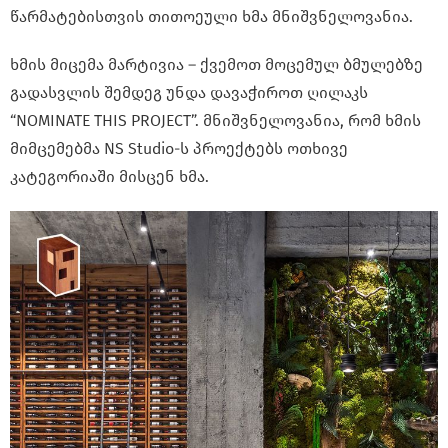
წარმატებისთვის თითოეული ხმა მნიშვნელოვანია.
ხმის მიცემა მარტივია – ქვემოთ მოცემულ ბმულებზე
გადასვლის შემდეგ უნდა დავაჭიროთ ღილაკს
“NOMINATE THIS PROJECT”. მნიშვნელოვანია, რომ ხმის
მიმცემებმა NS Studio-ს პროექტებს ოთხივე
კატეგორიაში მისცენ ხმა.