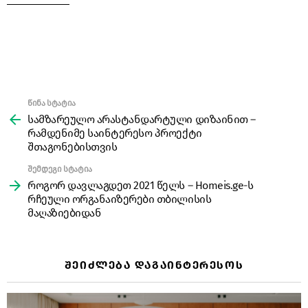
წინა სტატია
See
more
სამზარეულო არასტანდარტული დიზაინით –
რამდენიმე საინტერესო პროექტი
შთაგონებისთვის
შემდეგი სტატია
როგორ დავლაგდეთ 2021 წელს – Homeis.ge-ს
რჩეული ორგანაიზერები თბილისის
მაღაზიებიდან
ᲨᲔᲘᲫᲚᲔᲑᲐ ᲓᲐᲒᲐᲘᲜᲢᲔᲠᲔᲡᲝᲡ