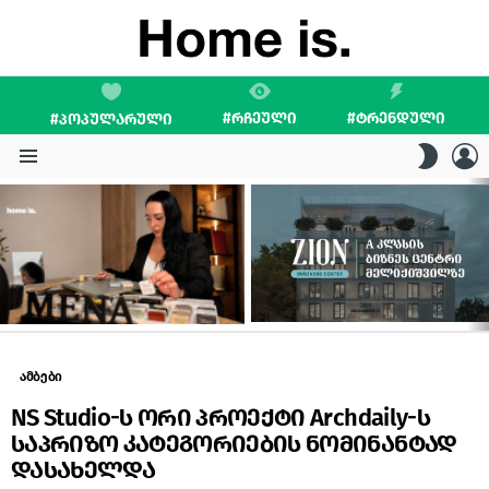
#ᲠᲩᲔᲣᲚᲘ
#ᲢᲠᲔᲜᲓᲣᲚᲘ
#ᲞᲝᲞᲣᲚᲐᲠᲣᲚᲘ
L
SWITC
SKIN
Menu
LATEST
STORIES
ამბები
NS Studio-ს ორი პროექტი Archdaily-ს
საპრიზო კატეგორიების ნომინანტად
დასახელდა