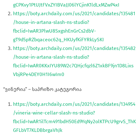
gCPKvy1PtUJtFVxZYIBVaJJ06lYCjinK1ldLxMZwP4xI
https://boty.archdaily.com/us/2021/candidates/135481
/house-in-artana-slash-ns-studio?
fbclid=IwAR3PlwU8SxgshEnGrCs2dbV-
gT9d5pRZbqaceoc62q_HKUyfKiFYRkLySKI
https://boty.archdaily.com/us/2021/candidates/135482
/house-in-artana-slash-ns-studio?
fbclid=IwAR0KKxIYU89W2c7QHjcfqzl6Z1xkBF9jn1D8Lixs
VbjRPe4DEY0H1I6wIm0
“ვინერია” – საპრიზო კატეგორია
https://boty.archdaily.com/us/2021/candidates/134954
/vineria-wine-cellar-slash-ns-studio?
fbclid=IwAR1ilTcm491bdH50Ed9YqNy2olKTPcU9grvS_ThK
GFLbVT7KLDBbrgaVhJk