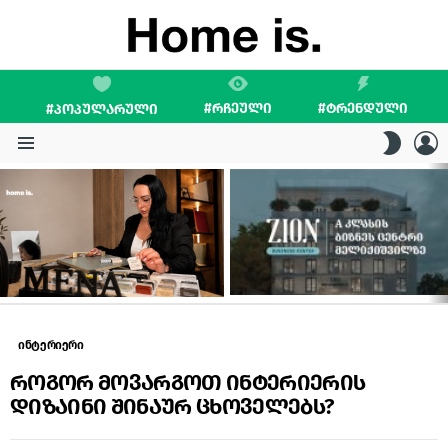
#ᲠᲩᲔᲣᲚᲘ
#ᲢᲠᲔᲜᲓᲣᲚᲘ
#ᲞᲝᲞᲣᲚᲐᲠᲣᲚᲘ
L
SWITC
SKIN
Menu
LATEST
STORIES
ინტერიერი
როგორ მოვარგოთ ინტერიერის
დიზაინი შინაურ ცხოველებს?