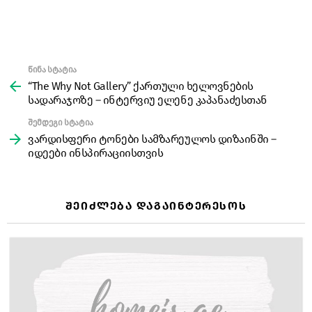
წინა სტატია
See
more
“The Why Not Gallery” ქართული ხელოვნების
სადარაჯოზე – ინტერვიუ ელენე კაპანაძესთან
შემდეგი სტატია
ვარდისფერი ტონები სამზარეულოს დიზაინში –
იდეები ინსპირაციისთვის
ᲨᲔᲘᲫᲚᲔᲑᲐ ᲓᲐᲒᲐᲘᲜᲢᲔᲠᲔᲡᲝᲡ