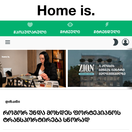
#ᲠᲩᲔᲣᲚᲘ
#ᲢᲠᲔᲜᲓᲣᲚᲘ
#ᲞᲝᲞᲣᲚᲐᲠᲣᲚᲘ
L
SWITC
SKIN
Menu
LATEST
STORIES
დიზაინი
როგორ უნდა მოხდეს ფორტეპიანოს
ტრანსპორტირება სწორად