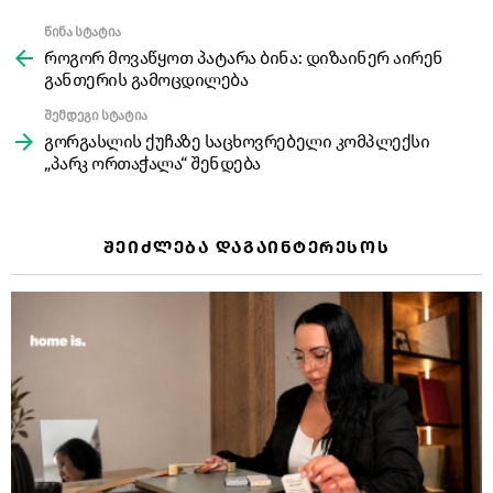
წინა სტატია
See
more
როგორ მოვაწყოთ პატარა ბინა: დიზაინერ აირენ
განთერის გამოცდილება
შემდეგი სტატია
გორგასლის ქუჩაზე საცხოვრებელი კომპლექსი
„პარკ ორთაჭალა“ შენდება
ᲨᲔᲘᲫᲚᲔᲑᲐ ᲓᲐᲒᲐᲘᲜᲢᲔᲠᲔᲡᲝᲡ