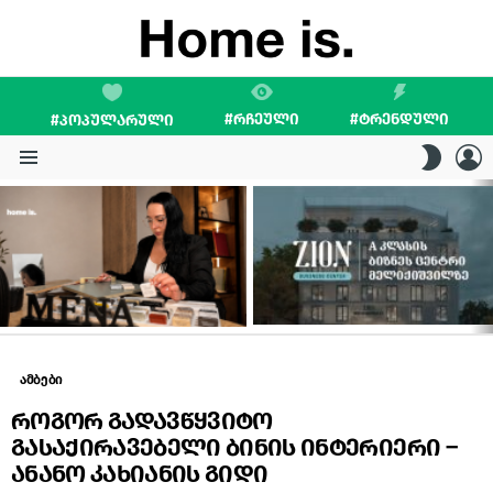
#ᲠᲩᲔᲣᲚᲘ
#ᲢᲠᲔᲜᲓᲣᲚᲘ
#ᲞᲝᲞᲣᲚᲐᲠᲣᲚᲘ
L
SWITC
SKIN
Menu
LATEST
STORIES
ამბები
როგორ გადავწყვიტო
გასაქირავებელი ბინის ინტერიერი –
ანანო კახიანის გიდი